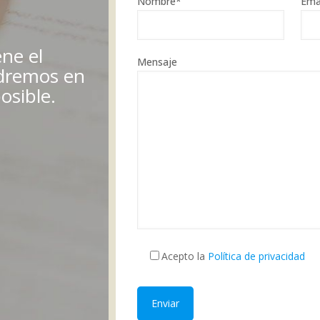
Nombre*
Ema
ene el
Mensaje
ndremos en
osible.
Acepto la
Política de privacidad