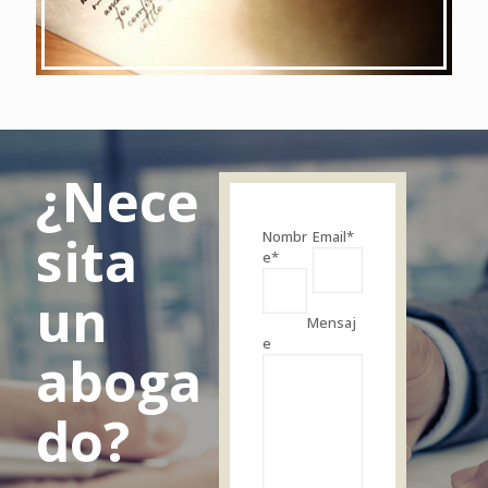
¿Nece
sita
Nombr
Email*
e*
un
Mensaj
e
aboga
do?