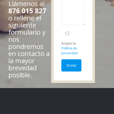
Llámenos al
876 015 827
o rellene el
siguiente
formulario y
nos
Acepto la
pondremos
Política de
en contacto a
privacidad
la mayor
brevedad
posible.