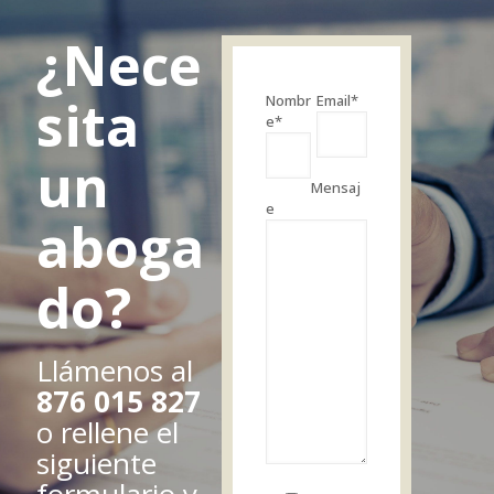
¿Nece
sita
Nombr
Email*
e*
un
Mensaj
e
aboga
do?
Llámenos al
876 015 827
o rellene el
siguiente
formulario y